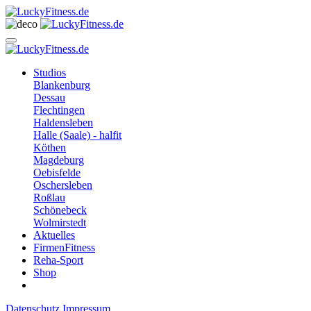
Studios
Blankenburg
Dessau
Flechtingen
Haldensleben
Halle (Saale) - halfit
Köthen
Magdeburg
Oebisfelde
Oschersleben
Roßlau
Schönebeck
Wolmirstedt
Aktuelles
FirmenFitness
Reha-Sport
Shop
Datenschutz
Impressum