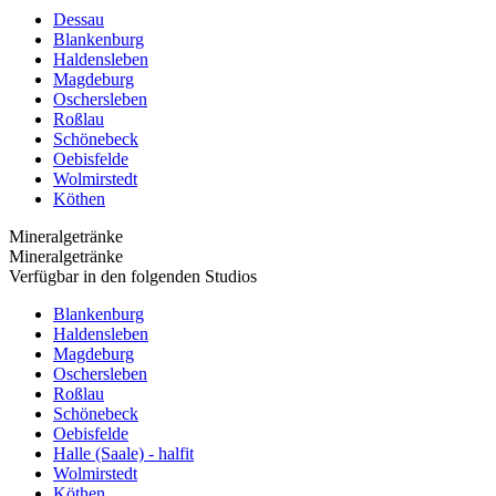
Dessau
Blankenburg
Haldensleben
Magdeburg
Oschersleben
Roßlau
Schönebeck
Oebisfelde
Wolmirstedt
Köthen
Mineralgetränke
Mineralgetränke
Verfügbar in den folgenden Studios
Blankenburg
Haldensleben
Magdeburg
Oschersleben
Roßlau
Schönebeck
Oebisfelde
Halle (Saale) - halfit
Wolmirstedt
Köthen