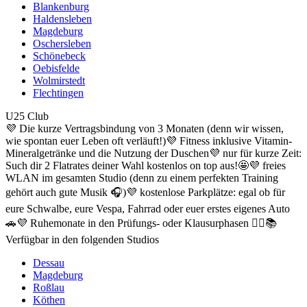
Blankenburg
Haldensleben
Magdeburg
Oschersleben
Schönebeck
Oebisfelde
Wolmirstedt
Flechtingen
U25 Club
💜 Die kurze Vertragsbindung von 3 Monaten (denn wir wissen,
wie spontan euer Leben oft verläuft!)💜 Fitness inklusive Vitamin-
Mineralgetränke und die Nutzung der Duschen💜 nur für kurze Zeit:
Such dir 2 Flatrates deiner Wahl kostenlos on top aus!🤩💜 freies
WLAN im gesamten Studio (denn zu einem perfekten Training
gehört auch gute Musik 🎧)💜 kostenlose Parkplätze: egal ob für
eure Schwalbe, eure Vespa, Fahrrad oder euer erstes eigenes Auto
🚗💜 Ruhemonate in den Prüfungs- oder Klausurphasen 🙇‍♂️📚
Verfügbar in den folgenden Studios
Dessau
Magdeburg
Roßlau
Köthen