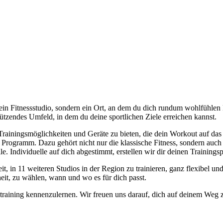
 ein Fitnessstudio, sondern ein Ort, an dem du dich rundum wohlfühlen 
rstützendes Umfeld, in dem du deine sportlichen Ziele erreichen kannst.
 Trainingsmöglichkeiten und Geräte zu bieten, die dein Workout auf da
e Programm. Dazu gehört nicht nur die klassische Fitness, sondern auc
e. Individuelle auf dich abgestimmt, erstellen wir dir deinen Trainingsp
t, in 11 weiteren Studios in der Region zu trainieren, ganz flexibel u
heit, zu wählen, wann und wo es für dich passt.
etraining kennenzulernen. Wir freuen uns darauf, dich auf deinem Weg z