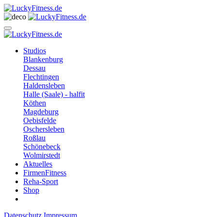
Studios
Blankenburg
Dessau
Flechtingen
Haldensleben
Halle (Saale) - halfit
Köthen
Magdeburg
Oebisfelde
Oschersleben
Roßlau
Schönebeck
Wolmirstedt
Aktuelles
FirmenFitness
Reha-Sport
Shop
Datenschutz
Impressum